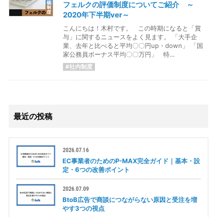
フェルクの評価制度についてご紹介 ～
2020年下半期ver～
こんにちは！木村です。 この時期になると「賞
与」に関するニュースをよく見ます。 「大手企
業、去年と比べると平均〇〇円up・down」 「国
家公務員ボーナス平均〇〇万円」 特…
#社内制度
最近の投稿
2026.07.16
EC事業者のためのP-MAX完全ガイド｜基本・設
定・6つの改善ポイント
2026.07.09
BtoB広告で商談につながらない原因と受注を増
やす3つの視点