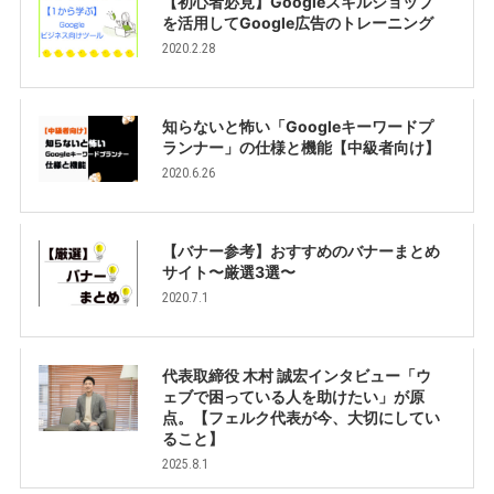
【初心者必見】Googleスキルショップ
を活用してGoogle広告のトレーニング
2020.2.28
知らないと怖い「Googleキーワードプ
ランナー」の仕様と機能【中級者向け】
2020.6.26
【バナー参考】おすすめのバナーまとめ
サイト〜厳選3選〜
2020.7.1
代表取締役 木村 誠宏インタビュー「ウ
ェブで困っている人を助けたい」が原
点。【フェルク代表が今、大切にしてい
ること】
2025.8.1